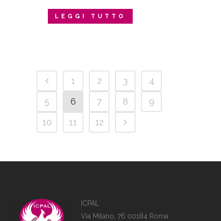
LEGGI TUTTO
1
2
3
4
5
6
7
8
9
10
11
12
ICPAL
Via Milano, 76 00184 Roma