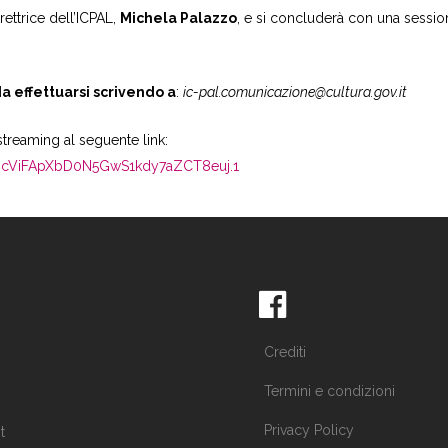
irettrice dell’ICPAL,
Michela Palazzo
, e si concluderà con una sessio
da effettuarsi scrivendo a
:
ic-pal.comunicazione@cultura.gov.it
streaming al seguente link:
V0cViFApXbD0N5GwS1kdy7aZCT8euj.1
Crediti
Termini e condizioni
Privacy Policy
t