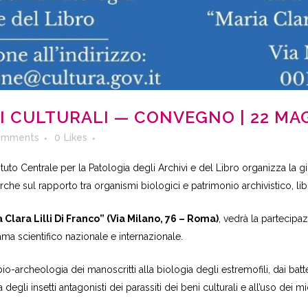
I CULTURALI — CONVEGNO | 22 MA
omments
0
Likes
Istituto Centrale per la Patologia degli Archivi e del Libro organizza la g
cerche sul rapporto tra organismi biologici e patrimonio archivistico, l
 Clara Lilli Di Franco” (Via Milano, 76 – Roma)
, vedrà la partecipa
ama scientifico nazionale e internazionale.
o-archeologia dei manoscritti alla biologia degli estremofili, dai batt
egli insetti antagonisti dei parassiti dei beni culturali e all’uso dei 