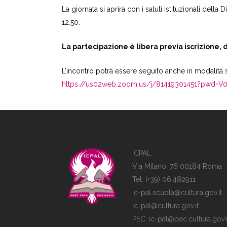
La giornata si aprirà con i saluti istituzionali della D
12.50.
La partecipazione è libera previa iscrizione, 
L’incontro potrà essere seguito anche in modalità 
https://us02web.zoom.us/j/81419301451?pwd=
ICPAL
Via Milano, 76 00184 Roma
Tel. (+39) 06.482911
ic-pal.scuola@cultura.gov.it
ic-pal@cultura.gov.it
PEC:
ic-pal@pec.cultura.gov.i