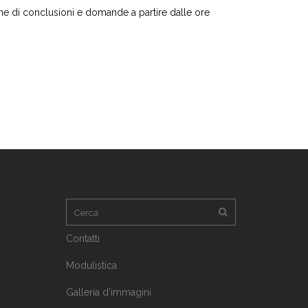
ne di conclusioni e domande a partire dalle ore
Contatti
Modulistica
Galleria d’immagini