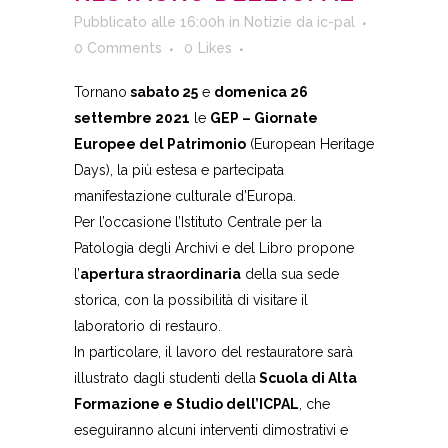
Pubblicato alle 16:00h
in
Notizie
da
ic-pal
0 Comments
0
Likes
Tornano
sabato 25
e
domenica 26
settembre 2021
le
GEP – Giornate
Europee del Patrimonio
(European Heritage
Days), la più estesa e partecipata
manifestazione culturale d’Europa.
Per l’occasione l’Istituto Centrale per la
Patologia degli Archivi e del Libro propone
l’
apertura straordinaria
della sua sede
storica, con la possibilità di visitare il
laboratorio di restauro.
In particolare, il lavoro del restauratore sarà
illustrato dagli studenti della
Scuola di Alta
Formazione e Studio dell’ICPAL
, che
eseguiranno alcuni interventi dimostrativi e