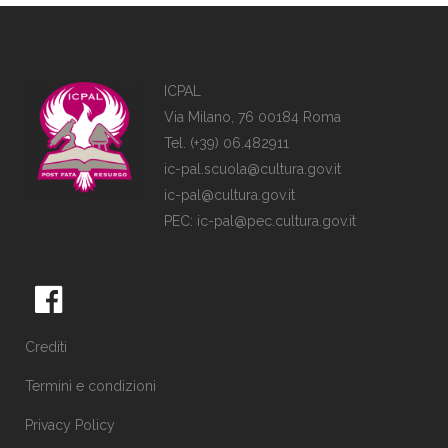
ICPAL
Via Milano, 76 00184 Roma
Tel. (+39) 06.482911
ic-pal.scuola@cultura.gov.it
ic-pal@cultura.gov.it
PEC:
ic-pal@pec.cultura.gov.it
Crediti
Termini e condizioni
Privacy Policy