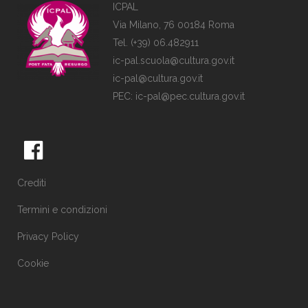
ICPAL
Via Milano, 76 00184 Roma
Tel. (+39) 06.482911
ic-pal.scuola@cultura.gov.it
ic-pal@cultura.gov.it
PEC:
ic-pal@pec.cultura.gov.it
Crediti
Termini e condizioni
Privacy Policy
Cookie