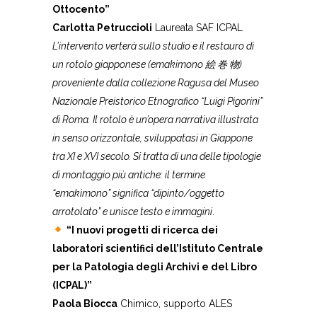
Ottocento”
Carlotta Petruccioli
Laureata SAF ICPAL
L’intervento verterà sullo studio e il restauro di
un rotolo giapponese (emakimono
絵
巻
物)
proveniente dalla collezione Ragusa del Museo
Nazionale Preistorico Etnografico “Luigi Pigorini”
di Roma. Il rotolo è un’opera narrativa illustrata
in senso orizzontale, sviluppatasi in Giappone
tra XI e XVI secolo. Si tratta di una delle tipologie
di montaggio più antiche: il termine
“emakimono” significa “dipinto/oggetto
arrotolato” e unisce testo e immagini
.
“I nuovi progetti di ricerca dei
laboratori scientifici dell’Istituto Centrale
per la Patologia degli Archivi e del Libro
(ICPAL)”
Paola Biocca
Chimico, supporto ALES