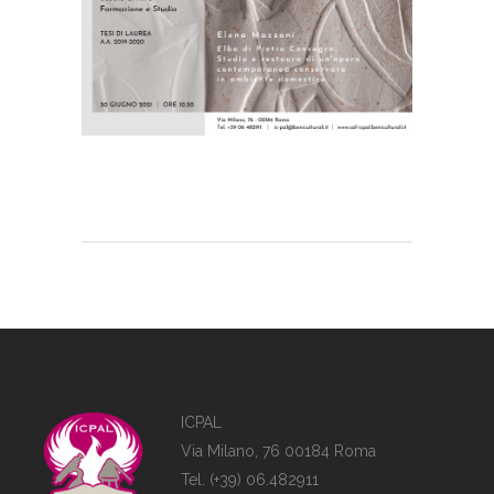
ICPAL
Via Milano, 76 00184 Roma
Tel. (+39) 06.482911