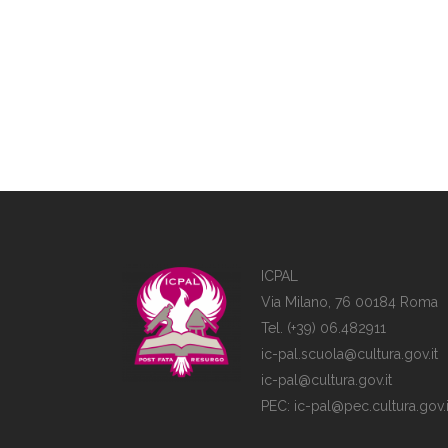
ICPAL
Via Milano, 76 00184 Roma
Tel. (+39) 06.482911
ic-pal.scuola@cultura.gov.it
ic-pal@cultura.gov.it
PEC:
ic-pal@pec.cultura.gov.i