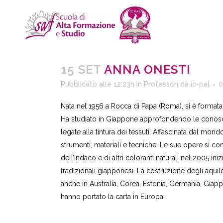
15 SET
ANNA ONESTI
Pubblicato alle 12:23h
in
Professori
da
ic-pal
0
Nata nel 1956 a Rocca di Papa (Roma), si è format
Ha studiato in Giappone approfondendo le conoscenz
legate alla tintura dei tessuti. Affascinata dal mon
strumenti, materiali e tecniche. Le sue opere si com
dell’indaco e di altri coloranti naturali nel 2005 ini
tradizionali giapponesi. La costruzione degli aquil
anche in Australia, Corea, Estonia, Germania, Giappon
hanno portato la carta in Europa.