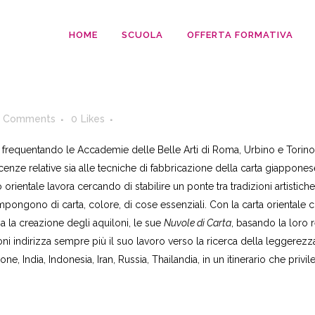
HOME
SCUOLA
OFFERTA FORMATIVA
 Comments
0
Likes
a frequentando le Accademie delle Belle Arti di Roma, Urbino e Torin
e relative sia alle tecniche di fabbricazione della carta giapponese 
do orientale lavora cercando di stabilire un ponte tra tradizioni artisti
pongono di carta, colore, di cose essenziali. Con la carta orientale ch
zia la creazione degli aquiloni, le sue
Nuvole di Carta
, basando la loro 
oni indirizza sempre più il suo lavoro verso la ricerca della leggerezz
e, India, Indonesia, Iran, Russia, Thailandia, in un itinerario che privi