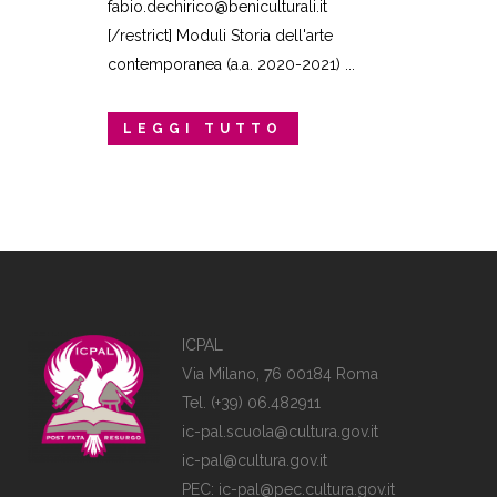
fabio.dechirico@beniculturali.it
[/restrict] Moduli Storia dell'arte
contemporanea (a.a. 2020-2021) ...
LEGGI TUTTO
ICPAL
Via Milano, 76 00184 Roma
Tel. (+39) 06.482911
ic-pal.scuola@cultura.gov.it
ic-pal@cultura.gov.it
PEC:
ic-pal@pec.cultura.gov.it