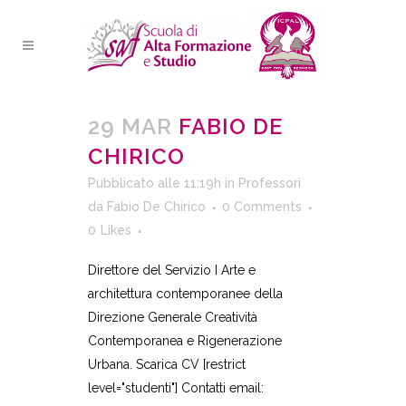
29 MAR
FABIO DE
CHIRICO
Pubblicato alle 11:19h
in
Professori
da
Fabio De Chirico
0 Comments
0
Likes
Direttore del Servizio I Arte e
architettura contemporanee della
Direzione Generale Creatività
Contemporanea e Rigenerazione
Urbana. Scarica CV [restrict
level="studenti"] Contatti email: