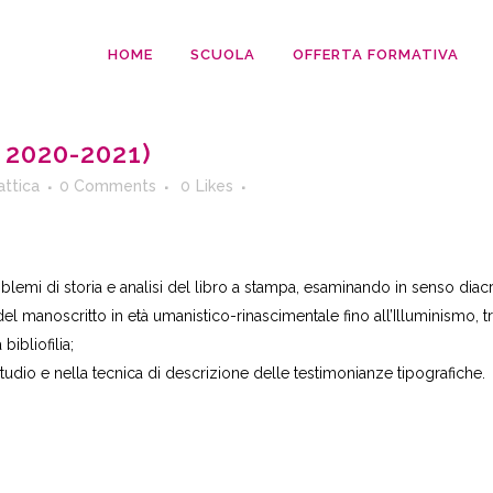
HOME
SCUOLA
OFFERTA FORMATIVA
 2020-2021)
attica
0 Comments
0
Likes
blemi di storia e analisi del libro a stampa, esaminando in senso diacro
del manoscritto in età umanistico-rinascimentale fino all’Illuminismo, 
bibliofilia;
udio e nella tecnica di descrizione delle testimonianze tipografiche.