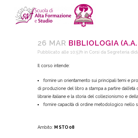
26 MAR
BIBLIOLOGIA (A.A.
Pubblicato alle 10:57h
in
Corsi
da
Segreteria did
Il corso intende:
fornire un orientamento sui principali temi e pro
di produzione del libro a stampa a partire dall’età 
librarie italiane e la storia del collezionismo e della 
fornire capacità di ordine metodologico nello st
Ambito:
M STO 08