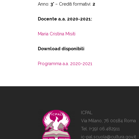
Anno:
3°
– Crediti formativi:
2
Docente a.a. 2020-2021:
Maria Cristina Misiti
Download disponibili
Programma a.a. 2020-2021
ICPAL
Via Milano, 76 00184 Roma
Tel. (+39) 06.482911
ic-pal.scuola@cultura.gov.it