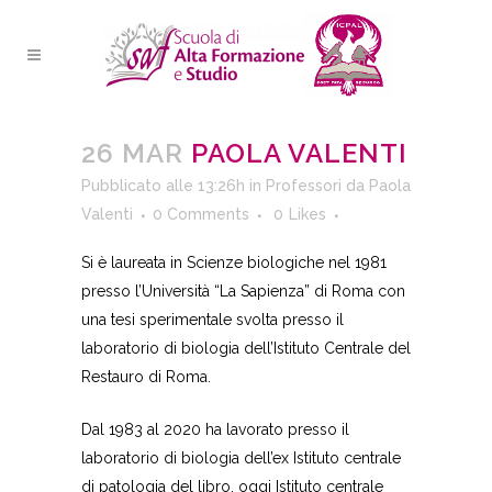
26 MAR
PAOLA VALENTI
Pubblicato alle 13:26h
in
Professori
da
Paola
Valenti
0 Comments
0
Likes
Si è laureata in Scienze biologiche nel 1981
presso l’Università “La Sapienza” di Roma con
una tesi sperimentale svolta presso il
laboratorio di biologia dell’Istituto Centrale del
Restauro di Roma.
Dal 1983 al 2020 ha lavorato presso il
laboratorio di biologia dell’ex Istituto centrale
di patologia del libro, oggi Istituto centrale