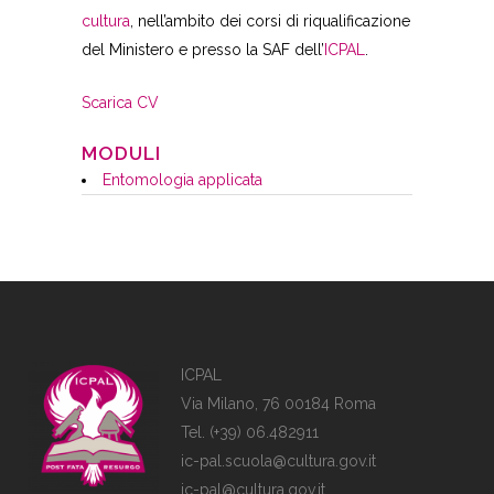
cultura
, nell’ambito dei corsi di riqualificazione
del Ministero e presso la SAF dell’
ICPAL
.
Scarica CV
MODULI
Entomologia applicata
ICPAL
Via Milano, 76 00184 Roma
Tel. (+39) 06.482911
ic-pal.scuola@cultura.gov.it
ic-pal@cultura.gov.it