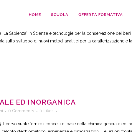
I
HOME
SCUOLA
OFFERTA FORMATIVA
Serafini
0 Comments
0
Likes
 "La Sapienza" in Scienze e tecnologie per la conservazione dei beni cu
ata sullo sviluppo di nuovi metodi analitici per la caratterizzazione e l
ALE ED INORGANICA
ni
0 Comments
0
Likes
3 Il corso vuole fornire i concetti di base della chimica generale ed in
 calcolo stechiometrico, esperienze e dimostrazioni. Le lezioni frontali