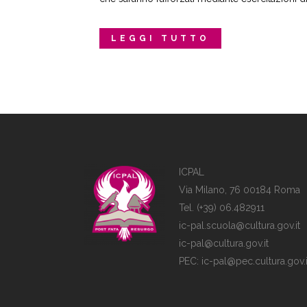
LEGGI TUTTO
ICPAL
Via Milano, 76 00184 Roma
Tel. (+39) 06.482911
ic-pal.scuola@cultura.gov.it
ic-pal@cultura.gov.it
PEC:
ic-pal@pec.cultura.gov.i