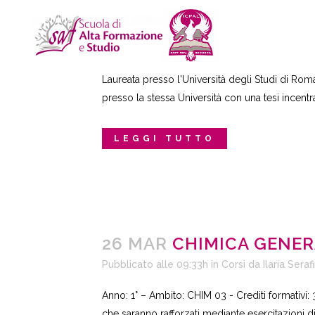
26 MAR
ILARIA SERAFIN
Pubblicato alle 13:19h
in
Professori
da
Ilaria 
Laureata presso l'Università degli Studi di Roma
presso la stessa Università con una tesi incentr
LEGGI TUTTO
26 MAR
CHIMICA GENER
Pubblicato alle 09:33h
in
Corsi
da
Ilaria Serafi
Anno: 1° – Ambito: CHIM 03 - Crediti formativi: 
che saranno rafforzati mediante esercitazioni di