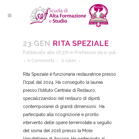
23 GEN
RITA SPEZIALE
Pubblicato alle 16:37h
in
Professori
da
ic-pal
0 Comments
0
Likes
Rita Speziale è funzionaria restauratrice presso
l’Icpal dal 2024. Ha conseguito la laurea
presso l’Istituto Centrale di Restauro,
specializzandosi nel restauro di dipinti
contemporanei di grandi dimensioni. Ha
partecipato alla ricognizione e pronto
intervento delle opere terremotate a seguito
del sisma del 2016 presso la Mole
Vanvitelliana di Ancona. Ha partecipato al