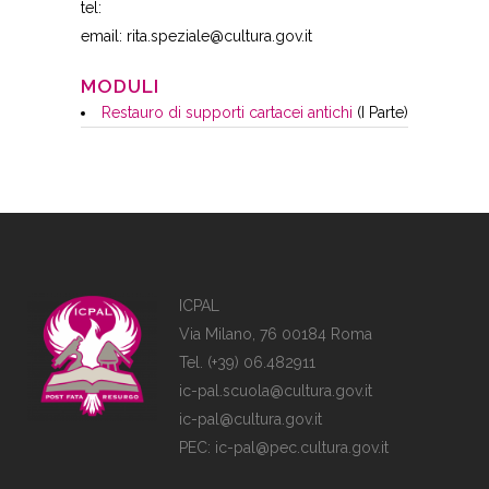
tel:
email: rita.speziale@cultura.gov.it
MODULI
Restauro di supporti cartacei antichi
(I Parte)
ICPAL
Via Milano, 76 00184 Roma
Tel. (+39) 06.482911
ic-pal.scuola@cultura.gov.it
ic-pal@cultura.gov.it
PEC:
ic-pal@pec.cultura.gov.it