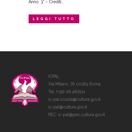
Anno: 3° – Crediti...
LEGGI TUTTO
ICPAL
Via Milano, 76 00184 Roma
Tel. (+39) 06.482911
ic-pal.scuola@cultura.gov.it
ic-pal@cultura.gov.it
PEC:
ic-pal@pec.cultura.gov.it