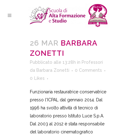
26 MAR
BARBARA
ZONETTI
Pubblicato alle 13:28h
in
Professori
da
Barbara Zonetti
0 Comments
0
Likes
Funzionaria restauratrice conservatrice
presso l'ICPAL dal gennaio 2014. Dal
1996 ha svolto attività di tecnico di
laboratorio presso Istituto Luce S.p.A.
Dal 2003 al 2012 è stata responsabile
del laboratorio cinematografico